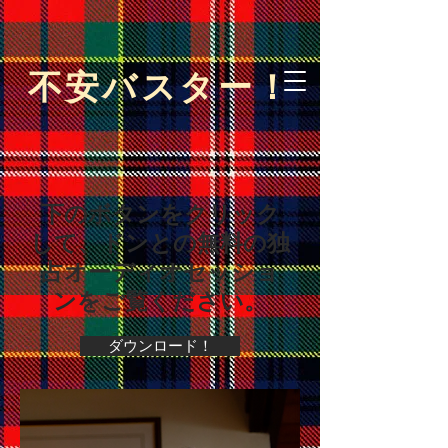
不安バスター！
下のボタンをクリック
して、ドンとの無料の独
占オーディオセッショ
ンをご覧ください。
ダウンロード！